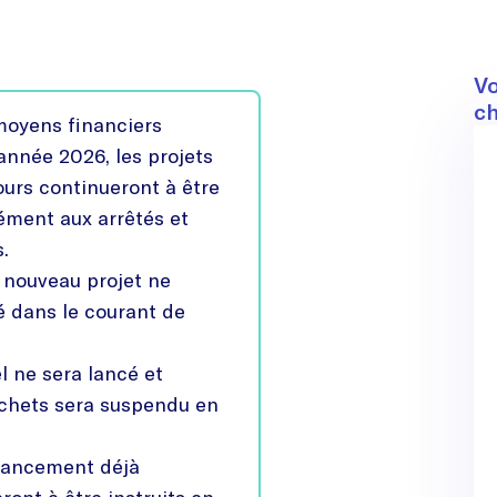
C
Vo
ch
oyens financiers
’année 2026, les projets
urs continueront à être
ément aux arrêtés et
s.
nouveau projet ne
é dans le courant de
 ne sera lancé et
ichets sera suspendu en
inancement déjà