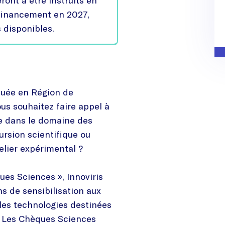
ront à être instruits en
 financement en 2027,
 disponibles.
tuée en Région de
ous souhaitez faire appel à
ve dans le domaine des
ursion scientifique ou
elier expérimental ?
ques Sciences », Innoviris
ns de sensibilisation aux
les technologies destinées
s. Les Chèques Sciences