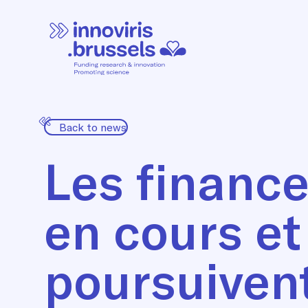
Back to news
Les finance
en cours e
poursuiven