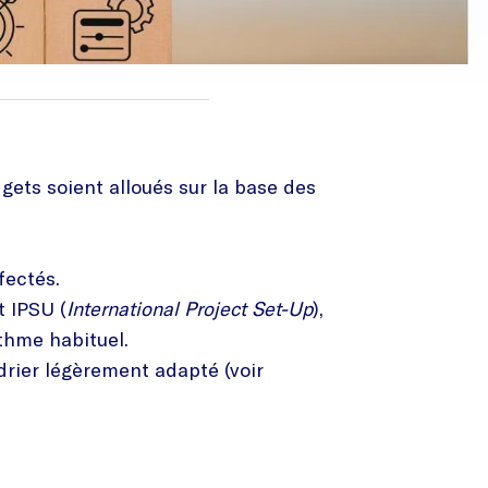
gets soient alloués sur la base des
fectés.
t IPSU (
International Project Set-Up
),
thme habituel.
drier légèrement adapté (voir