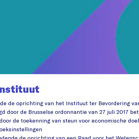
nstituut
e de oprichting van het Instituut ter Bevordering v
igd door de Brusselse ordonnantie van 27 juli 2017 b
e door de toekenning van steun voor economische do
oeksinstellingen
udende de oprichting van een Raad voor het Wetensc