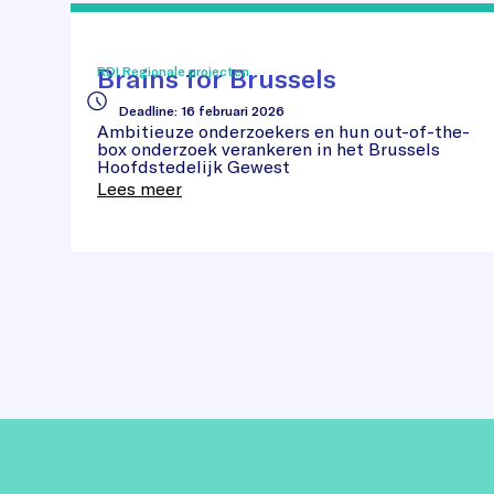
Brains
for
Brussels
Brains for Brussels
RDI Regionale projecten
Deadline
:
16 februari 2026
Ambitieuze onderzoekers en hun out-of-the-
box onderzoek verankeren in het Brussels
Hoofdstedelijk Gewest
Lees meer