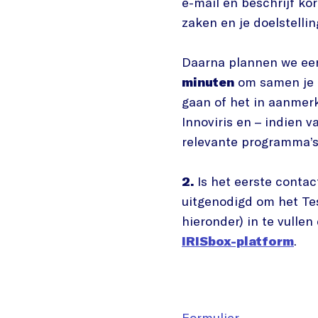
e-mail en beschrijf kor
zaken en je doelstellin
Daarna plannen we e
minuten
om samen je i
gaan of het in aanmer
Innoviris en – indien 
relevante programma’s 
2.
Is het eerste contact
uitgenodigd om het Tes
hieronder) in te vullen
IRISbox-platform
.
Formulier