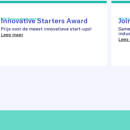
novative
Joint
arters
R&D
ard
Call
Innovative Starters Award
Joi
RDI Regionale projecten
RDI Re
:
Cleant
Prijs voor de meest innovatieve start-ups!
Same
indus
Lees meer
Lees