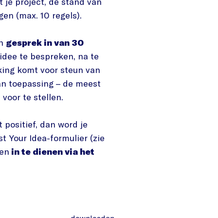
t je project, de stand van
gen (max. 10 regels).
en
gesprek in van 30
dee te bespreken, na te
king komt voor steun van
van toepassing – de meest
voor te stellen.
 positief, dan word je
t Your Idea-formulier (zie
 en
in te dienen via het
downloaden