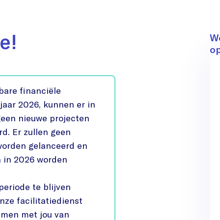
ee!
C
We
op
bare financiële
jaar 2026, kunnen er in
geen nieuwe projecten
d. Er zullen geen
worden gelanceerd en
en in 2026 worden
periode te blijven
onze facilitatiedienst
amen met jou van