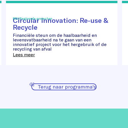
Circular
In
Innovation:
St
Re-
Aw
Circular Innovation: Re-use &
RDI Regionale projecten
use
&
Recycle
Recycle
Financiële steun om de haalbaarheid en
levensvatbaarheid na te gaan van een
innovatief project voor het hergebruik of de
recycling van afval
Lees meer
Terug naar programma's