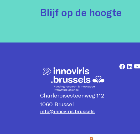
Blijf op de hoogte
Charleroisesteenweg 112
1060
Brussel
info@innoviris.brussels