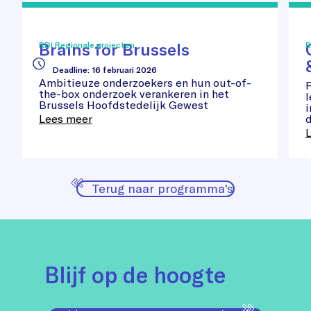
Brains
Cir
for
Inn
Brussels
Re-
Brains for Brussels
RDI Regionale projecten
R
use
&
Deadline
:
16 februari 2026
Rec
Ambitieuze onderzoekers en hun out-of-
F
the-box onderzoek verankeren in het
l
Brussels Hoofdstedelijk Gewest
i
Lees meer
d
Terug naar programma's
Blijf op de hoogte