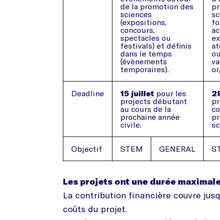
de la promotion des
pr
sciences
sc
(expositions,
fo
concours,
ac
spectacles ou
ex
festivals) et définis
at
dans le temps
o
(évènements
va
temporaires).
or
Deadline
15 juillet
pour les
28
projects débutant
pr
au cours de la
co
prochaine année
pr
civile.
sc
Objectif
STEM
GENERAL
S
Les projets ont une durée maximale
La contribution financière couvre jus
coûts du projet.