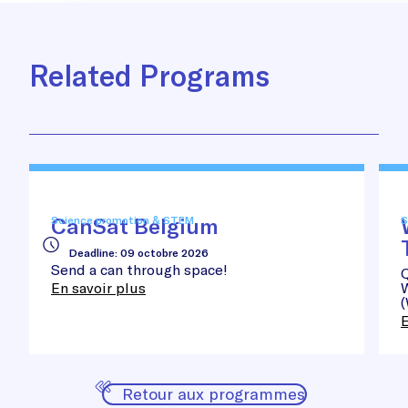
Related Programs
CanSat
Wo
Belgium
Awa
in
CanSat Belgium
Science promotion & STEM
S
Tec
and
Deadline
:
09 octobre 2026
Sci
Send a can through space!
Q
En savoir plus
E
Retour aux programmes