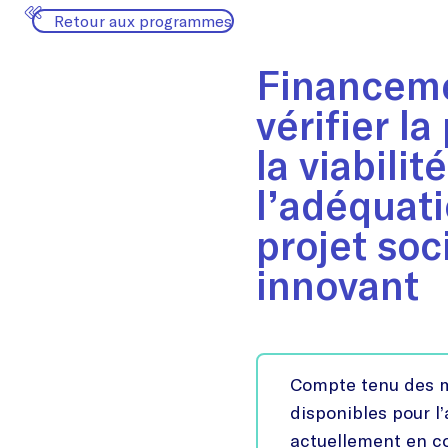
Retour aux programmes
Financeme
vérifier l
la viabilité
l’adéquati
projet so
innovant
Compte tenu des m
disponibles pour l
actuellement en co