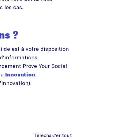
s les cas.
ns ?
lde est à votre disposition
d'informations.
cement Prove Your Social
 du
Innovation
'innovation).
Télécharger tout