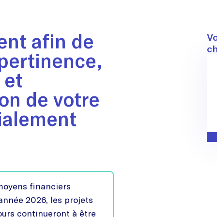
nt afin de
C
Vo
ch
a pertinence,
 et
on de votre
cialement
oyens financiers
’année 2026, les projets
urs continueront à être