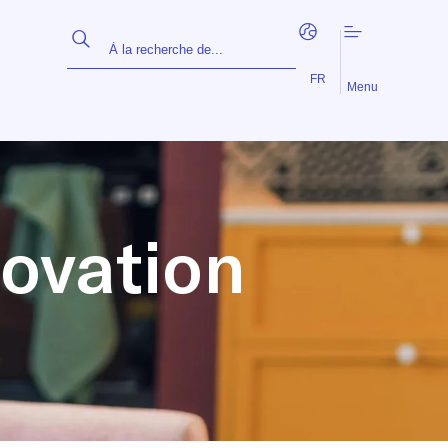
EN
NL
FR
Menu
novation