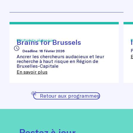
Brains
Inn
for
Sta
Brussels
Awa
Brains for Brussels
RDI Projets régionaux
R
P
Deadline
:
16 février 2026
Ancrer les chercheurs audacieux et leur
E
recherche à haut risque en Région de
Bruxelles-Capitale
En savoir plus
Retour aux programmes
Restez à jour