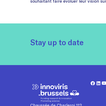
souhaitant faire évoluer leur vision sur
Stay up to date
Chaussée de Charleroi 112